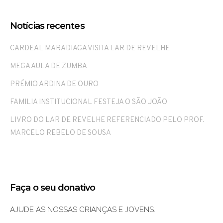
Notícias recentes
CARDEAL MARADIAGA VISITA LAR DE REVELHE
MEGA AULA DE ZUMBA
PRÉMIO ARDINA DE OURO
FAMILIA INSTITUCIONAL FESTEJA O SÃO JOÃO
LIVRO DO LAR DE REVELHE REFERENCIADO PELO PROF.
MARCELO REBELO DE SOUSA
Faça o seu donativo
AJUDE AS NOSSAS CRIANÇAS E JOVENS.