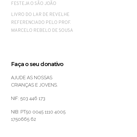
FESTEJA O SÃO JOÃO
LIVRO DO LAR DE REVELHE
REFERENCIADO PELO PROF.
MARCELO REBELO DE SOUSA
Faça o seu donativo
AJUDE AS NOSSAS
CRIANÇAS E JOVENS.
NIF: 503 446 173
NIB: PT50 0045 1110 4005
1750665 62