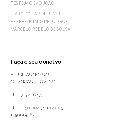
FESTEJA O SÃO JOÃO
LIVRO DO LAR DE REVELHE
REFERENCIADO PELO PROF.
MARCELO REBELO DE SOUSA
Faça o seu donativo
AJUDE AS NOSSAS
CRIANÇAS E JOVENS.
NIF: 503 446 173
NIB: PT50 0045 1110 4005
1750665 62