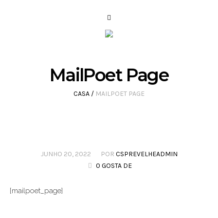
MailPoet Page
CASA
/
MAILPOET PAGE
JUNHO 20, 2022
POR
CSPREVELHEADMIN
0 GOSTA DE
[mailpoet_page]