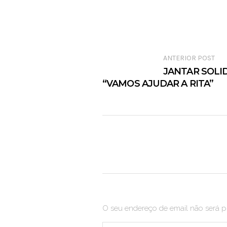
ANTERIOR POST
JANTAR SOLI
“VAMOS AJUDAR A RITA”
O seu endereço de email não será p