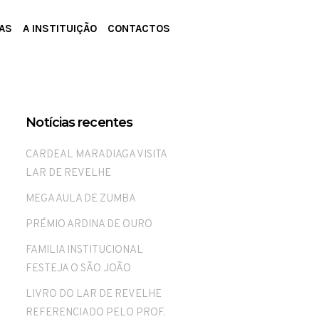
AS
A INSTITUIÇÃO
CONTACTOS
Notícias recentes
CARDEAL MARADIAGA VISITA
LAR DE REVELHE
MEGA AULA DE ZUMBA
o
PRÉMIO ARDINA DE OURO
FAMILIA INSTITUCIONAL
FESTEJA O SÃO JOÃO
LIVRO DO LAR DE REVELHE
REFERENCIADO PELO PROF.