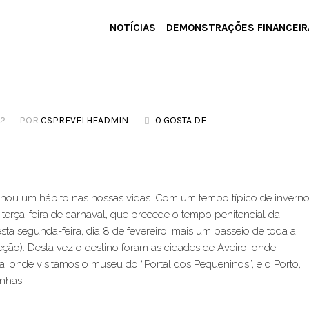
NOTÍCIAS
DEMONSTRAÇÕES FINANCEIR
22
POR
CSPREVELHEADMIN
0 GOSTA DE
ornou um hábito nas nossas vidas. Com um tempo típico de invern
erça-feira de carnaval, que precede o tempo penitencial da
esta segunda-feira, dia 8 de fevereiro, mais um passeio de toda a
ireção). Desta vez o destino foram as cidades de Aveiro, onde
, onde visitamos o museu do “Portal dos Pequeninos”, e o Porto,
nhas.