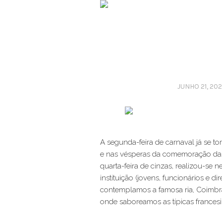
JUNHO 21, 20
A segunda-feira de carnaval já se t
e nas vésperas da comemoração da t
quarta-feira de cinzas, realizou-se n
instituição (jovens, funcionários e d
contemplamos a famosa ria, Coimbra
onde saboreamos as típicas francesi