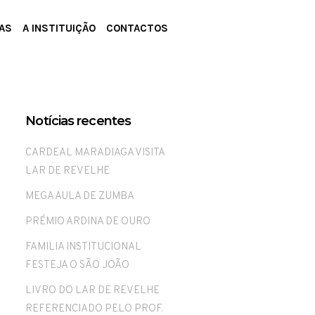
AS
A INSTITUIÇÃO
CONTACTOS
Notícias recentes
CARDEAL MARADIAGA VISITA
LAR DE REVELHE
MEGA AULA DE ZUMBA
PRÉMIO ARDINA DE OURO
FAMILIA INSTITUCIONAL
FESTEJA O SÃO JOÃO
LIVRO DO LAR DE REVELHE
REFERENCIADO PELO PROF.