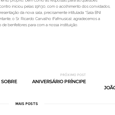
nto próprio, bem como as respostas para as questões
ontro iniciou pelas 19h30, com o acolhimento dos convidados,
resentação da nova sala, precisamente intitulada “Sala BNI
ntante, o Sr. Ricardo Carvalho (Fafmusica), agradecemos a
de benfeitores para com a nossa instituição.
PRÓXIMO POST
 SOBRE
ANIVERSÁRIO PRÍNCIPE
JOÃ
MAIS POSTS