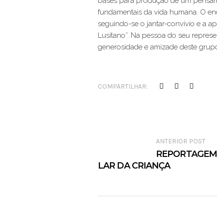
bases para produção de um pensame
fundamentais da vida humana. O enc
seguindo-se o jantar-convívio e a ap
Lusitano”. Na pessoa do seu represe
generosidade e amizade deste grupo 
COMPARTILHAR:
ANTERIOR POST
REPORTAGEM
LAR DA CRIANÇA