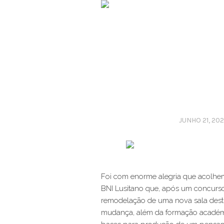
JUNHO 21, 20
Foi com enorme alegria que acolhem
BNI Lusitano que, após um concurso s
remodelação de uma nova sala desti
mudança, além da formação académi